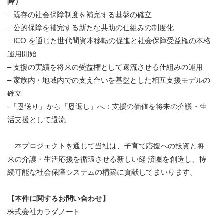
降）
– 既存の社会保障制度を補完する基盤の確立
– 公的保障を補完する新たな共助の仕組みの制度化
– ICO を通じた世代間資本移転の促進と社会保障受益権の本格
運用開始
– 支援の実績を将来の受益権として還流させる仕組みの運用
– 家族内・地域内での支え合いを基盤とした相互支援モデルの
確立
-「恩送り」から「恩返し」へ：支援の価値を将来の介護・生
活支援として還流
本プロジェクトを通じて当社は、子育て応援への投資と将
来の介護・生活応援を循環させる新しい経 済圏を創造し、持
続可能な社会保障システムの構築に貢献してまいります。
【本件に関するお問い合わせ】
株式会社カラダノート