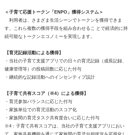
＜子育て応援トークン「ENPO」獲得システム＞
利用者は、さまざま生活シーンでトークンを獲得できま
す。これら複数の獲得手段を組み合わせるこ とで経済的に持
続可能なトークンエコノミーを実現します。
【育児記録活動による獲得】
・当社の子育て支援アプリでの日々の育児記録（成長記録、
健康管理等）の投稿回数に応じた付与
・継続的な記録活動へのインセンティブ設計
【子育て共有スコア（※4）による獲得】
・育児参加バランスに応じた付与
・家族単位での育児活動のスコア化
・家族間の育児タスク共有度合いに応じた付与
※4：子育て共有スコアは、当社の子育て支援アプリにおい
て、家族共有機能を通じて家族間の育児分担状況を可視化し