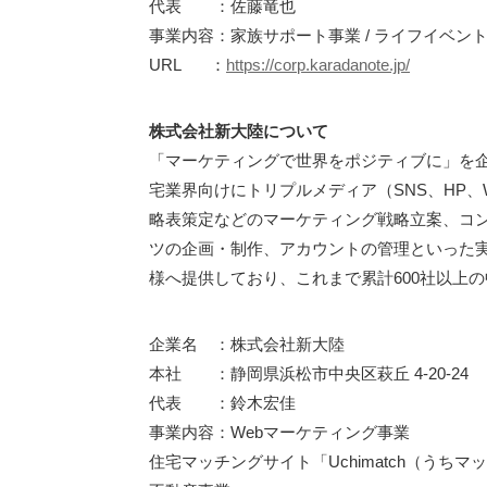
代表 ：佐藤竜也
事業内容：家族サポート事業 / ライフイベン
URL ：
https://corp.karadanote.jp/
株式会社新大陸について
「マーケティングで世界をポジティブに」を企
宅業界向けにトリプルメディア（SNS、HP
略表策定などのマーケティング戦略立案、コ
ツの企画・制作、アカウントの管理といった実
様へ提供しており、これまで累計600社以上
企業名 ：株式会社新大陸
本社 ：静岡県浜松市中央区萩丘 4-20-24
代表 ：鈴木宏佳
事業内容：Webマーケティング事業
住宅マッチングサイト「Uchimatch（うちマ