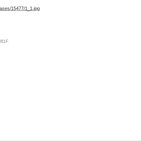
leases/15477/1_1.jpg
B1F
業