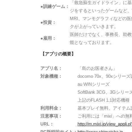
「救急蘇生ガイドライン」に基
●訓練ゲーム：
ジをするといったゲームなど、
MRI、マンモグラフィなどの
●投資：
クが上がっていきます。
医師だけでなく、事務長、助教
●雇用：
能となっております。
【アプリの概要】
アプリ名：
「島のお医者さん」
対象機種：
docomo 70x、90xシリー
au WINシリーズ
SoftBank 3CG、3Gシリー
上記のFLASH 1.1対応機種
利用料金：
基本プレイ無料、アイテム
注意事項：
ご利用には「mixi」への
URL：
http://m.mixi.jp/view_appli.
PC版特設サイト：
http://www.shimaisha.jp