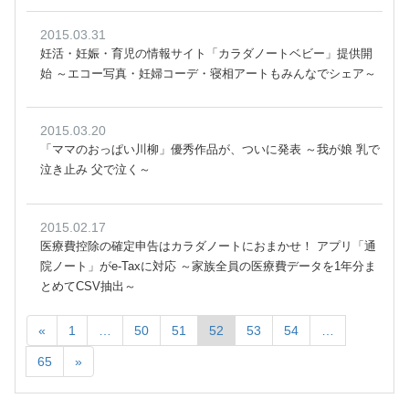
2015.03.31
妊活・妊娠・育児の情報サイト「カラダノートベビー」提供開
始 ～エコー写真・妊婦コーデ・寝相アートもみんなでシェア～
2015.03.20
「ママのおっぱい川柳」優秀作品が、ついに発表 ～我が娘 乳で
泣き止み 父で泣く～
2015.02.17
医療費控除の確定申告はカラダノートにおまかせ！ アプリ「通
院ノート」がe-Taxに対応 ～家族全員の医療費データを1年分ま
とめてCSV抽出～
«
1
…
50
51
52
53
54
…
65
»