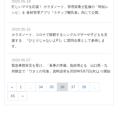
2020.05.18
忙しいママを応援！ カラダノート、管理栄養士監修の「時短レ
シピ」を 食材管理アプリ『ステップ離乳食』内にて公開。
2020.05.15
カラダノート、コロナで困窮するシングルマザーや子どもを支
援する 『ひとりじゃないよPJ』に賛同企業として参画しま
す。
2020.05.07
緊急事態宣言を受け、「食事の準備」負担増える 山口県・九
州限定で「ワタミの宅食」資料請求を2020年5月7日(木)より開始
«
1
…
34
35
36
37
38
…
65
»